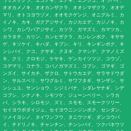
ワミズザクラ、エゴノキ、エノキ、エンジュ、オウバイ、
オオカメノキ、オオカンザクラ、オオシマザクラ、オオデ
マリ、オトコヨウゾメ、オオモクゲンジ、オニグルミ、カ
イノキ、カキ、ガクアジサイ、カジカエデ、カジノキ、カ
シワ、カシワバアジサイ、カツラ、ガマズミ、カマツカ、
カラタチ、カリン、カンヒザクラ、カンレンボク、キササ
ゲ、キソケイ、キハダ、キブシ、キリ、キンギンボク、キ
ンシバイ、クコ、クサギ、クヌギ、クマシデ、クマノミズ
キ、クリ、クロモジ、ケヤキ、ゲンカイツツジ、コウゾ、
コデマリ、コナラ、コバノガマズミ、コブシ、ゴマギ、ゴ
ンズイ、サイカチ、ザクロ、サトウカエデ、サラサドウダ
ン、サルスベリ、サワグルミ、サワフタギ、サンザシ、サ
ンシュユ、サンショウ、シジミバナ、シダレヤナギ、シデ
コブシ、シナノキ、シモツケ、ジューンベリー、シラカ
バ、シラキ、シロモジ、ズミ、スモモ、スモークツリー、
セイヨウボダイジュ、セイヨウニンジンボク、センダン、
ソメイヨシノ、タイワンフウ、タニウツギ、ダンコウバ
イ、チドリノキ、チャンチン、チンシバイ、ツクバネウツ