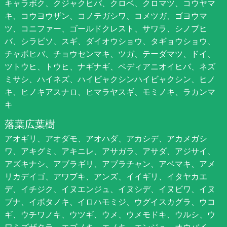
キャラボク、クジャクヒバ、クロベ、クロマツ、コウヤマ
キ、コウヨウザン、コノテガシワ、コメツガ、ゴヨウマ
ツ、コニファー、ゴールドクレスト、サワラ、シノブヒ
バ、シラビソ、スギ、ダイオウショウ、タギョウショウ、
チャボヒバ、チョウセンマキ、ツガ、テーダマツ、ドイ、
ツトウヒ、トウヒ、ナギナギ、ペディアニオイヒバ、ネズ
ミサシ、ハイネズ、ハイビャクシンハイビャクシン、ヒノ
キ、ヒノキアスナロ、ヒマラヤスギ、モミノキ、ラカンマ
キ
落葉広葉樹
アオギリ、アオダモ、アオハダ、アカシデ、アカメガシ
ワ、アキグミ、アキニレ、アサガラ、アサダ、アジサイ、
アズキナシ、アブラギリ、アブラチャン、アベマキ、アメ
リカデイゴ、アワブキ、アンズ、イイギリ、イタヤカエ
デ、イチジク、イヌエンジュ、イヌシデ、イヌビワ、イヌ
ブナ、イボタノキ、イロハモミジ、ウグイスカグラ、ウコ
ギ、ウチワノキ、ウツギ、ウメ、ウメモドキ、ウルシ、ウ