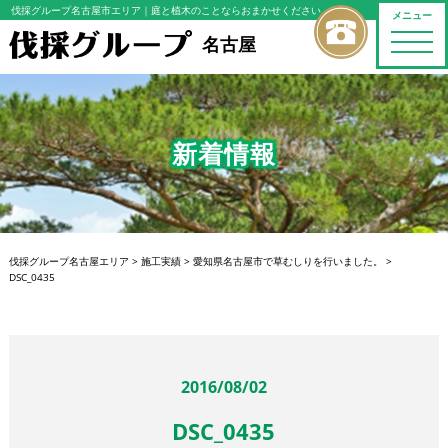
伐採グループ名古屋市エリア
｜庭と植木のことならおまかせください
メニュー
toggle
名古屋
naviga
新着情報
伐採グループ名古屋エリア
>
施工実績
>
愛知県名古屋市で草むしりを行いました。
>
DSC_0435
2016/08/02
DSC_0435