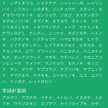
ミ、シマトネリコ、シャクナゲ、シャシャンポ、シャリン
バイ、シラカシ、シロダモ、ジンチョウゲ、スダジイ、セ
イヨウバクチノキ、センリョウ、ソヨゴ、タイサンボク、
タチカンツバキ、タブノキ、タラヨウ、チャノキ、ツゲ、
トウネズミモチ、トキワマンサク、トベラ、ナナミノキ、
ナワシログミ、ナンテン、ニッケイ、ネズミモチ、ハイノ
キ、バクチノキ、ハクチョウゲ、ハマヒサカキ、ヒイラ
ギ、ヒイラギナンテン、ヒイラギモクセイ、ヒサカキ、ピ
ラカンサス、ビワ、プリペット、ベニカナメ、ベニカナメ
モチ、ボックスウッド、マサキ、マテバシイ、マホニアコ
ンヒューサ、マメツゲ、マンリョウ、モチノキ、モッコ
ク、ヤシ、ヤツデ、ヤブコウジ、ヤブツバキ、ヤブニッケ
イ、ヤマグルマ、ヤマモモ、ユーカリノキ、ユズ、ユズリ
ハ、リンボク、レッドロビン
常緑針葉樹
アカマツ、アスナロ、イチイ、イトヒバ、イヌガヤ、イヌ
マキ、ウラジロモミ、エゾマツ、カイヅカイブキ、カヤ、