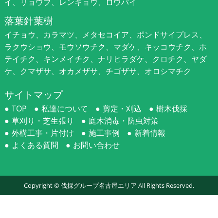
イ、リョウブ、レンギョウ、ロウバイ
落葉針葉樹
イチョウ、カラマツ、メタセコイア、ポンドサイプレス、
ラクウショウ、モウソウチク、マダケ、キッコウチク、ホ
テイチク、キンメイチク、ナリヒラダケ、クロチク、ヤダ
ケ、クマザサ、オカメザサ、チゴザサ、オロシマチク
サイトマップ
TOP
私達について
剪定・刈込
樹木伐採
草刈り・芝生張り
庭木消毒・防虫対策
外構工事・片付け
施工事例
新着情報
よくある質問
お問い合わせ
Copyright ©
伐採グループ名古屋エリア
All Rights Reserved.