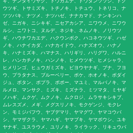
ギ、テンダイウヤク、トウカエデ、ドウダンツツジ、ドク
ウツギ、トサミズキ、トチノキ、トチュウ、トネリコ、ナ
ツツバキ、ナツメ、ナツハゼ、ナナカマド、ナンキンハ
ゼ、ニガキ、ニシキギ、ニセアカシア、ニワウメ、ニワウ
ルシ、ニワトコ、ヌルデ、ネジキ、ネムノキ、ノリウツ
ギ、ハウチワカエデ、ハクウンボク、ハコネウツギ、ハゼ
ノキ、ハナイカダ、ハナカイドウ、ハナズオウ、ハナノ
キ、ハナミズキ、ハマナス、ハリギリ、ハリグワ、ハルニ
レ、ハンカチノキ、ハンノキ、ヒメウツギ、ヒメシャラ、
ヒメリンゴ、ヒュウガミズキ、ビヨウヤナギ、ブナ、フヨ
ウ、プラタナス、ブルーベリー、ボケ、ホオノキ、ボダイ
ジュ、ボタン、ポプラ、ポポー、マユミ、マルバノキ、マ
ルメロ、マンサク、ミズキ、ミズナラ、ミツマタ、ミヤギ
ノハギ、ムクゲ、ムクノキ、ムクロジ、ムラサキシキブ、
ムレスズメ、メギ、メグスリノキ、モクゲンジ、モクレ
ン、モミジバフウ、ヤブデマリ、ヤマグワ、ヤマコウバ
シ、ヤマザクラ、ヤマハギ、ヤマブキ、ヤマボウシ、ユキ
ヤナギ、ユスラウメ、ユリノキ、ライラック、リキュウバ