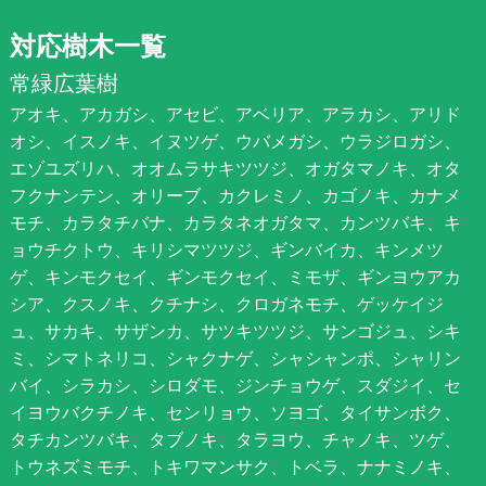
対応樹木一覧
常緑広葉樹
アオキ、アカガシ、アセビ、アベリア、アラカシ、アリド
オシ、イスノキ、イヌツゲ、ウバメガシ、ウラジロガシ、
エゾユズリハ、オオムラサキツツジ、オガタマノキ、オタ
フクナンテン、オリーブ、カクレミノ、カゴノキ、カナメ
モチ、カラタチバナ、カラタネオガタマ、カンツバキ、キ
ョウチクトウ、キリシマツツジ、ギンバイカ、キンメツ
ゲ、キンモクセイ、ギンモクセイ、ミモザ、ギンヨウアカ
シア、クスノキ、クチナシ、クロガネモチ、ゲッケイジ
ュ、サカキ、サザンカ、サツキツツジ、サンゴジュ、シキ
ミ、シマトネリコ、シャクナゲ、シャシャンポ、シャリン
バイ、シラカシ、シロダモ、ジンチョウゲ、スダジイ、セ
イヨウバクチノキ、センリョウ、ソヨゴ、タイサンボク、
タチカンツバキ、タブノキ、タラヨウ、チャノキ、ツゲ、
トウネズミモチ、トキワマンサク、トベラ、ナナミノキ、