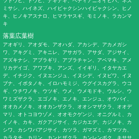
ツトウヒ、トウヒ、ナギナギ、ペディアニオイヒバ、ネズ
ミサシ、ハイネズ、ハイビャクシンハイビャクシン、ヒノ
キ、ヒノキアスナロ、ヒマラヤスギ、モミノキ、ラカンマ
キ
落葉広葉樹
アオギリ、アオダモ、アオハダ、アカシデ、アカメガシ
ワ、アキグミ、アキニレ、アサガラ、アサダ、アジサイ、
アズキナシ、アブラギリ、アブラチャン、アベマキ、アメ
リカデイゴ、アワブキ、アンズ、イイギリ、イタヤカエ
デ、イチジク、イヌエンジュ、イヌシデ、イヌビワ、イヌ
ブナ、イボタノキ、イロハモミジ、ウグイスカグラ、ウコ
ギ、ウチワノキ、ウツギ、ウメ、ウメモドキ、ウルシ、ウ
ワミズザクラ、エゴノキ、エノキ、エンジュ、オウバイ、
オオカメノキ、オオカンザクラ、オオシマザクラ、オオデ
マリ、オトコヨウゾメ、オオモクゲンジ、オニグルミ、カ
イノキ、カキ、ガクアジサイ、カジカエデ、カジノキ、カ
シワ、カシワバアジサイ、カツラ、ガマズミ、カマツカ、
カラタチ、カリン、カンヒザクラ、カンレンボク、キササ