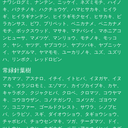
ナワシログミ、ナンテン、ニッケイ、ネズミモチ、ハイノ
キ、バクチノキ、ハクチョウゲ、ハマヒサカキ、ヒイラ
ギ、ヒイラギナンテン、ヒイラギモクセイ、ヒサカキ、ピ
ラカンサス、ビワ、プリペット、ベニカナメ、ベニカナメ
モチ、ボックスウッド、マサキ、マテバシイ、マホニアコ
ンヒューサ、マメツゲ、マンリョウ、モチノキ、モッコ
ク、ヤシ、ヤツデ、ヤブコウジ、ヤブツバキ、ヤブニッケ
イ、ヤマグルマ、ヤマモモ、ユーカリノキ、ユズ、ユズリ
ハ、リンボク、レッドロビン
常緑針葉樹
アカマツ、アスナロ、イチイ、イトヒバ、イヌガヤ、イヌ
マキ、ウラジロモミ、エゾマツ、カイヅカイブキ、カヤ、
キャラボク、クジャクヒバ、クロベ、クロマツ、コウヤマ
キ、コウヨウザン、コノテガシワ、コメツガ、ゴヨウマ
ツ、コニファー、ゴールドクレスト、サワラ、シノブヒ
バ、シラビソ、スギ、ダイオウショウ、タギョウショウ、
チャボヒバ、チョウセンマキ、ツガ、テーダマツ、ドイ、