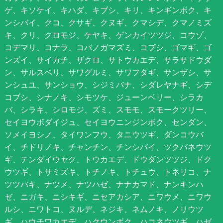
ゲ、キソケイ、キハダ、キブシ、キリ、キンギンボク、キ
ンシバイ、クコ、クサギ、クヌギ、クマシデ、クマノミズ
キ、クリ、クロモジ、ケヤキ、ゲンカイツツジ、コウゾ、
コデマリ、コナラ、コバノガマズミ、コブシ、ゴマギ、ゴ
ンズイ、サイカチ、ザクロ、サトウカエデ、サラサドウダ
ン、サルスベリ、サワグルミ、サワフタギ、サンザシ、サ
ンシュユ、サンショウ、シジミバナ、シダレヤナギ、シデ
コブシ、シナノキ、シモツケ、ジューンベリー、シラカ
バ、シラキ、シロモジ、ズミ、スモモ、スモークツリー、
セイヨウボダイジュ、セイヨウニンジンボク、センダン、
ソメイヨシノ、タイワンフウ、タニウツギ、ダンコウバ
イ、チドリノキ、チャンチン、チンシバイ、ツクバネウツ
ギ、テンダイウヤク、トウカエデ、ドウダンツツジ、ドク
ウツギ、トサミズキ、トチノキ、トチュウ、トネリコ、ナ
ツツバキ、ナツメ、ナツハゼ、ナナカマド、ナンキンハ
ゼ、ニガキ、ニシキギ、ニセアカシア、ニワウメ、ニワウ
ルシ、ニワトコ、ヌルデ、ネジキ、ネムノキ、ノリウツ
ギ、ハウチワカエデ、ハクウンボク、ハコネウツギ、ハゼ