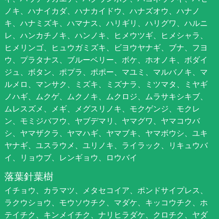
ノキ、ハナイカダ、ハナカイドウ、ハナズオウ、ハナノ
キ、ハナミズキ、ハマナス、ハリギリ、ハリグワ、ハルニ
レ、ハンカチノキ、ハンノキ、ヒメウツギ、ヒメシャラ、
ヒメリンゴ、ヒュウガミズキ、ビヨウヤナギ、ブナ、フヨ
ウ、プラタナス、ブルーベリー、ボケ、ホオノキ、ボダイ
ジュ、ボタン、ポプラ、ポポー、マユミ、マルバノキ、マ
ルメロ、マンサク、ミズキ、ミズナラ、ミツマタ、ミヤギ
ノハギ、ムクゲ、ムクノキ、ムクロジ、ムラサキシキブ、
ムレスズメ、メギ、メグスリノキ、モクゲンジ、モクレ
ン、モミジバフウ、ヤブデマリ、ヤマグワ、ヤマコウバ
シ、ヤマザクラ、ヤマハギ、ヤマブキ、ヤマボウシ、ユキ
ヤナギ、ユスラウメ、ユリノキ、ライラック、リキュウバ
イ、リョウブ、レンギョウ、ロウバイ
落葉針葉樹
イチョウ、カラマツ、メタセコイア、ポンドサイプレス、
ラクウショウ、モウソウチク、マダケ、キッコウチク、ホ
テイチク、キンメイチク、ナリヒラダケ、クロチク、ヤダ