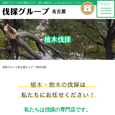
伐採グループ名古屋市エリア
｜庭と植木のことならおまかせください
メニュー
toggle
名古屋
naviga
植木伐採
伐採グループ名古屋エリア
>
樹木伐採
私たちは伐採の専門店です。