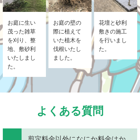
お庭に生い
お庭の壁の
花壇と砂利
茂った雑草
際に植えて
敷きの施工
を刈り、整
いた植木を
を行いまし
地、敷砂利
伐根いたし
た。
いたしまし
ました。
た。
よくある質問
剪定料金以外になにか料金はか