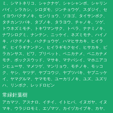
ミ、シマトネリコ、シャクナゲ、シャシャンポ、シャリン
バイ、シラカシ、シロダモ、ジンチョウゲ、スダジイ、セ
イヨウバクチノキ、センリョウ、ソヨゴ、タイサンボク、
タチカンツバキ、タブノキ、タラヨウ、チャノキ、ツゲ、
トウネズミモチ、トキワマンサク、トベラ、ナナミノキ、
ナワシログミ、ナンテン、ニッケイ、ネズミモチ、ハイノ
キ、バクチノキ、ハクチョウゲ、ハマヒサカキ、ヒイラ
ギ、ヒイラギナンテン、ヒイラギモクセイ、ヒサカキ、ピ
ラカンサス、ビワ、プリペット、ベニカナメ、ベニカナメ
モチ、ボックスウッド、マサキ、マテバシイ、マホニアコ
ンヒューサ、マメツゲ、マンリョウ、モチノキ、モッコ
ク、ヤシ、ヤツデ、ヤブコウジ、ヤブツバキ、ヤブニッケ
イ、ヤマグルマ、ヤマモモ、ユーカリノキ、ユズ、ユズリ
ハ、リンボク、レッドロビン
常緑針葉樹
アカマツ、アスナロ、イチイ、イトヒバ、イヌガヤ、イヌ
マキ、ウラジロモミ、エゾマツ、カイヅカイブキ、カヤ、