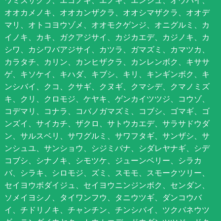
ワミズザクラ、エゴノキ、エノキ、エンジュ、オウバイ、
オオカメノキ、オオカンザクラ、オオシマザクラ、オオデ
マリ、オトコヨウゾメ、オオモクゲンジ、オニグルミ、カ
イノキ、カキ、ガクアジサイ、カジカエデ、カジノキ、カ
シワ、カシワバアジサイ、カツラ、ガマズミ、カマツカ、
カラタチ、カリン、カンヒザクラ、カンレンボク、キササ
ゲ、キソケイ、キハダ、キブシ、キリ、キンギンボク、キ
ンシバイ、クコ、クサギ、クヌギ、クマシデ、クマノミズ
キ、クリ、クロモジ、ケヤキ、ゲンカイツツジ、コウゾ、
コデマリ、コナラ、コバノガマズミ、コブシ、ゴマギ、ゴ
ンズイ、サイカチ、ザクロ、サトウカエデ、サラサドウダ
ン、サルスベリ、サワグルミ、サワフタギ、サンザシ、サ
ンシュユ、サンショウ、シジミバナ、シダレヤナギ、シデ
コブシ、シナノキ、シモツケ、ジューンベリー、シラカ
バ、シラキ、シロモジ、ズミ、スモモ、スモークツリー、
セイヨウボダイジュ、セイヨウニンジンボク、センダン、
ソメイヨシノ、タイワンフウ、タニウツギ、ダンコウバ
イ、チドリノキ、チャンチン、チンシバイ、ツクバネウツ