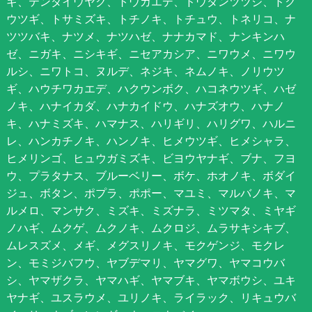
ギ、テンダイウヤク、トウカエデ、ドウダンツツジ、ドク
ウツギ、トサミズキ、トチノキ、トチュウ、トネリコ、ナ
ツツバキ、ナツメ、ナツハゼ、ナナカマド、ナンキンハ
ゼ、ニガキ、ニシキギ、ニセアカシア、ニワウメ、ニワウ
ルシ、ニワトコ、ヌルデ、ネジキ、ネムノキ、ノリウツ
ギ、ハウチワカエデ、ハクウンボク、ハコネウツギ、ハゼ
ノキ、ハナイカダ、ハナカイドウ、ハナズオウ、ハナノ
キ、ハナミズキ、ハマナス、ハリギリ、ハリグワ、ハルニ
レ、ハンカチノキ、ハンノキ、ヒメウツギ、ヒメシャラ、
ヒメリンゴ、ヒュウガミズキ、ビヨウヤナギ、ブナ、フヨ
ウ、プラタナス、ブルーベリー、ボケ、ホオノキ、ボダイ
ジュ、ボタン、ポプラ、ポポー、マユミ、マルバノキ、マ
ルメロ、マンサク、ミズキ、ミズナラ、ミツマタ、ミヤギ
ノハギ、ムクゲ、ムクノキ、ムクロジ、ムラサキシキブ、
ムレスズメ、メギ、メグスリノキ、モクゲンジ、モクレ
ン、モミジバフウ、ヤブデマリ、ヤマグワ、ヤマコウバ
シ、ヤマザクラ、ヤマハギ、ヤマブキ、ヤマボウシ、ユキ
ヤナギ、ユスラウメ、ユリノキ、ライラック、リキュウバ