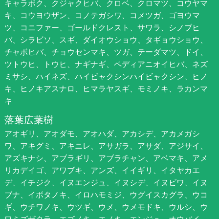
キャラボク、クジャクヒバ、クロベ、クロマツ、コウヤマ
キ、コウヨウザン、コノテガシワ、コメツガ、ゴヨウマ
ツ、コニファー、ゴールドクレスト、サワラ、シノブヒ
バ、シラビソ、スギ、ダイオウショウ、タギョウショウ、
チャボヒバ、チョウセンマキ、ツガ、テーダマツ、ドイ、
ツトウヒ、トウヒ、ナギナギ、ペディアニオイヒバ、ネズ
ミサシ、ハイネズ、ハイビャクシンハイビャクシン、ヒノ
キ、ヒノキアスナロ、ヒマラヤスギ、モミノキ、ラカンマ
キ
落葉広葉樹
アオギリ、アオダモ、アオハダ、アカシデ、アカメガシ
ワ、アキグミ、アキニレ、アサガラ、アサダ、アジサイ、
アズキナシ、アブラギリ、アブラチャン、アベマキ、アメ
リカデイゴ、アワブキ、アンズ、イイギリ、イタヤカエ
デ、イチジク、イヌエンジュ、イヌシデ、イヌビワ、イヌ
ブナ、イボタノキ、イロハモミジ、ウグイスカグラ、ウコ
ギ、ウチワノキ、ウツギ、ウメ、ウメモドキ、ウルシ、ウ