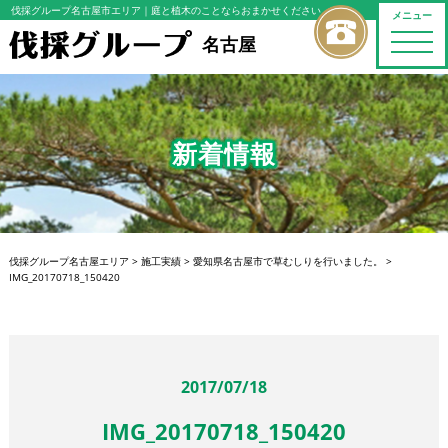
伐採グループ名古屋市エリア
｜庭と植木のことならおまかせください
メニュー
toggle
名古屋
naviga
新着情報
伐採グループ名古屋エリア
>
施工実績
>
愛知県名古屋市で草むしりを行いました。
>
IMG_20170718_150420
2017/07/18
IMG_20170718_150420