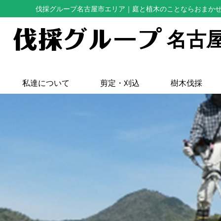
伐採グループ名古屋市エリア
｜庭と植木のことならおまか
名古
私達について
剪定・刈込
樹木伐採