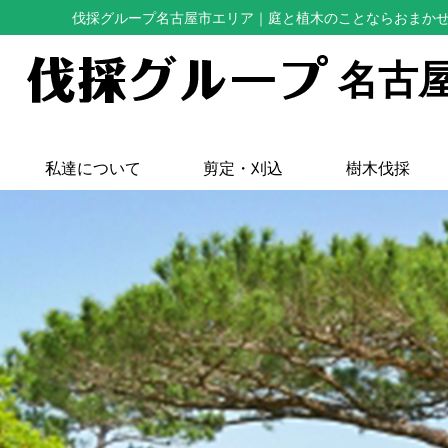
伐採グループ名古屋市エリア
｜庭と植木のことならおまか
名古
私達について
剪定・刈込
樹木伐採