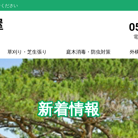
せください
屋
0
電
草刈り・芝生張り
庭木消毒・防虫対策
外
新着情報