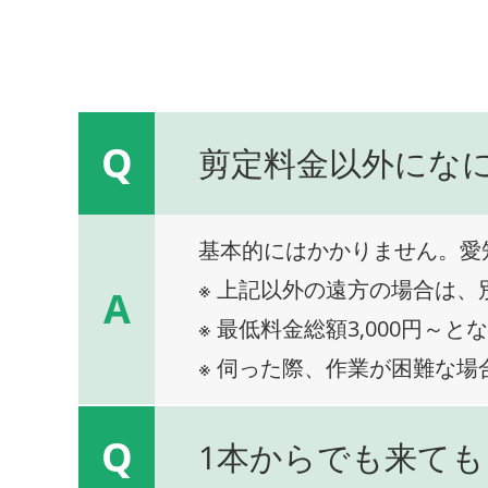
Q
剪定料金以外にな
基本的にはかかりません。愛
※ 上記以外の遠方の場合は
A
※ 最低料金総額3,000円～と
※ 伺った際、作業が困難な場
Q
1本からでも来ても