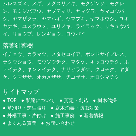
ムレスズメ、メギ、メグスリノキ、モクゲンジ、モクレ
ン、モミジバフウ、ヤブデマリ、ヤマグワ、ヤマコウバ
シ、ヤマザクラ、ヤマハギ、ヤマブキ、ヤマボウシ、ユキ
ヤナギ、ユスラウメ、ユリノキ、ライラック、リキュウバ
イ、リョウブ、レンギョウ、ロウバイ
落葉針葉樹
イチョウ、カラマツ、メタセコイア、ポンドサイプレス、
ラクウショウ、モウソウチク、マダケ、キッコウチク、ホ
テイチク、キンメイチク、ナリヒラダケ、クロチク、ヤダ
ケ、クマザサ、オカメザサ、チゴザサ、オロシマチク
サイトマップ
TOP
私達について
剪定・刈込
樹木伐採
草刈り・芝生張り
庭木消毒・防虫対策
外構工事・片付け
施工事例
新着情報
よくある質問
お問い合わせ