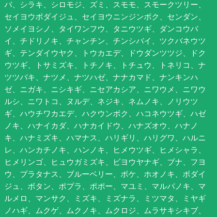
バ、シラキ、シロモジ、ズミ、スモモ、スモークツリー、
セイヨウボダイジュ、セイヨウニンジンボク、センダン、
ソメイヨシノ、タイワンフウ、タニウツギ、ダンコウバ
イ、チドリノキ、チャンチン、チンシバイ、ツクバネウツ
ギ、テンダイウヤク、トウカエデ、ドウダンツツジ、ドク
ウツギ、トサミズキ、トチノキ、トチュウ、トネリコ、ナ
ツツバキ、ナツメ、ナツハゼ、ナナカマド、ナンキンハ
ゼ、ニガキ、ニシキギ、ニセアカシア、ニワウメ、ニワウ
ルシ、ニワトコ、ヌルデ、ネジキ、ネムノキ、ノリウツ
ギ、ハウチワカエデ、ハクウンボク、ハコネウツギ、ハゼ
ノキ、ハナイカダ、ハナカイドウ、ハナズオウ、ハナノ
キ、ハナミズキ、ハマナス、ハリギリ、ハリグワ、ハルニ
レ、ハンカチノキ、ハンノキ、ヒメウツギ、ヒメシャラ、
ヒメリンゴ、ヒュウガミズキ、ビヨウヤナギ、ブナ、フヨ
ウ、プラタナス、ブルーベリー、ボケ、ホオノキ、ボダイ
ジュ、ボタン、ポプラ、ポポー、マユミ、マルバノキ、マ
ルメロ、マンサク、ミズキ、ミズナラ、ミツマタ、ミヤギ
ノハギ、ムクゲ、ムクノキ、ムクロジ、ムラサキシキブ、