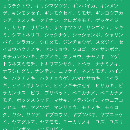
ョウチクトウ、キリシマツツジ、ギンバイカ、キンメツ
ゲ、キンモクセイ、ギンモクセイ、ミモザ、ギンヨウアカ
シア、クスノキ、クチナシ、クロガネモチ、ゲッケイジ
ュ、サカキ、サザンカ、サツキツツジ、サンゴジュ、シキ
ミ、シマトネリコ、シャクナゲ、シャシャンポ、シャリン
バイ、シラカシ、シロダモ、ジンチョウゲ、スダジイ、セ
イヨウバクチノキ、センリョウ、ソヨゴ、タイサンボク、
タチカンツバキ、タブノキ、タラヨウ、チャノキ、ツゲ、
トウネズミモチ、トキワマンサク、トベラ、ナナミノキ、
ナワシログミ、ナンテン、ニッケイ、ネズミモチ、ハイノ
キ、バクチノキ、ハクチョウゲ、ハマヒサカキ、ヒイラ
ギ、ヒイラギナンテン、ヒイラギモクセイ、ヒサカキ、ピ
ラカンサス、ビワ、プリペット、ベニカナメ、ベニカナメ
モチ、ボックスウッド、マサキ、マテバシイ、マホニアコ
ンヒューサ、マメツゲ、マンリョウ、モチノキ、モッコ
ク、ヤシ、ヤツデ、ヤブコウジ、ヤブツバキ、ヤブニッケ
イ、ヤマグルマ、ヤマモモ、ユーカリノキ、ユズ、ユズリ
ハ、リンボク、レッドロビン