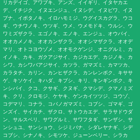
リカデイゴ、アワブキ、アンズ、イイギリ、イタヤカエ
デ、イチジク、イヌエンジュ、イヌシデ、イヌビワ、イヌ
ブナ、イボタノキ、イロハモミジ、ウグイスカグラ、ウコ
ギ、ウチワノキ、ウツギ、ウメ、ウメモドキ、ウルシ、ウ
ワミズザクラ、エゴノキ、エノキ、エンジュ、オウバイ、
オオカメノキ、オオカンザクラ、オオシマザクラ、オオデ
マリ、オトコヨウゾメ、オオモクゲンジ、オニグルミ、カ
イノキ、カキ、ガクアジサイ、カジカエデ、カジノキ、カ
シワ、カシワバアジサイ、カツラ、ガマズミ、カマツカ、
カラタチ、カリン、カンヒザクラ、カンレンボク、キササ
ゲ、キソケイ、キハダ、キブシ、キリ、キンギンボク、キ
ンシバイ、クコ、クサギ、クヌギ、クマシデ、クマノミズ
キ、クリ、クロモジ、ケヤキ、ゲンカイツツジ、コウゾ、
コデマリ、コナラ、コバノガマズミ、コブシ、ゴマギ、ゴ
ンズイ、サイカチ、ザクロ、サトウカエデ、サラサドウダ
ン、サルスベリ、サワグルミ、サワフタギ、サンザシ、サ
ンシュユ、サンショウ、シジミバナ、シダレヤナギ、シデ
コブシ、シナノキ、シモツケ、ジューンベリー、シラカ