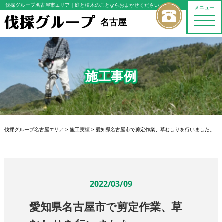
伐採グループ名古屋市エリア
｜庭と植木のことならおまかせください
メニュー
toggle
名古屋
naviga
施工事例
伐採グループ名古屋エリア
>
施工実績
>
愛知県名古屋市で剪定作業、草むしりを行いました。
2022/03/09
愛知県名古屋市で剪定作業、草