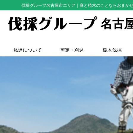
伐採グループ名古屋市エリア
｜庭と植木のことならおまか
名古
私達について
剪定・刈込
樹木伐採