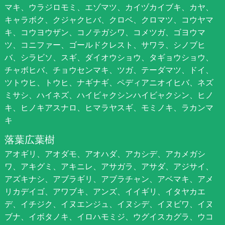
マキ、ウラジロモミ、エゾマツ、カイヅカイブキ、カヤ、
キャラボク、クジャクヒバ、クロベ、クロマツ、コウヤマ
キ、コウヨウザン、コノテガシワ、コメツガ、ゴヨウマ
ツ、コニファー、ゴールドクレスト、サワラ、シノブヒ
バ、シラビソ、スギ、ダイオウショウ、タギョウショウ、
チャボヒバ、チョウセンマキ、ツガ、テーダマツ、ドイ、
ツトウヒ、トウヒ、ナギナギ、ペディアニオイヒバ、ネズ
ミサシ、ハイネズ、ハイビャクシンハイビャクシン、ヒノ
キ、ヒノキアスナロ、ヒマラヤスギ、モミノキ、ラカンマ
キ
落葉広葉樹
アオギリ、アオダモ、アオハダ、アカシデ、アカメガシ
ワ、アキグミ、アキニレ、アサガラ、アサダ、アジサイ、
アズキナシ、アブラギリ、アブラチャン、アベマキ、アメ
リカデイゴ、アワブキ、アンズ、イイギリ、イタヤカエ
デ、イチジク、イヌエンジュ、イヌシデ、イヌビワ、イヌ
ブナ、イボタノキ、イロハモミジ、ウグイスカグラ、ウコ