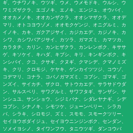
ギ、ウチワノキ、ウツギ、ウメ、ウメモドキ、ウルシ、ウ
ワミズザクラ、エゴノキ、エノキ、エンジュ、オウバイ、
オオカメノキ、オオカンザクラ、オオシマザクラ、オオデ
マリ、オトコヨウゾメ、オオモクゲンジ、オニグルミ、カ
イノキ、カキ、ガクアジサイ、カジカエデ、カジノキ、カ
シワ、カシワバアジサイ、カツラ、ガマズミ、カマツカ、
カラタチ、カリン、カンヒザクラ、カンレンボク、キササ
ゲ、キソケイ、キハダ、キブシ、キリ、キンギンボク、キ
ンシバイ、クコ、クサギ、クヌギ、クマシデ、クマノミズ
キ、クリ、クロモジ、ケヤキ、ゲンカイツツジ、コウゾ、
コデマリ、コナラ、コバノガマズミ、コブシ、ゴマギ、ゴ
ンズイ、サイカチ、ザクロ、サトウカエデ、サラサドウダ
ン、サルスベリ、サワグルミ、サワフタギ、サンザシ、サ
ンシュユ、サンショウ、シジミバナ、シダレヤナギ、シデ
コブシ、シナノキ、シモツケ、ジューンベリー、シラカ
バ、シラキ、シロモジ、ズミ、スモモ、スモークツリー、
セイヨウボダイジュ、セイヨウニンジンボク、センダン、
ソメイヨシノ、タイワンフウ、タニウツギ、ダンコウバ