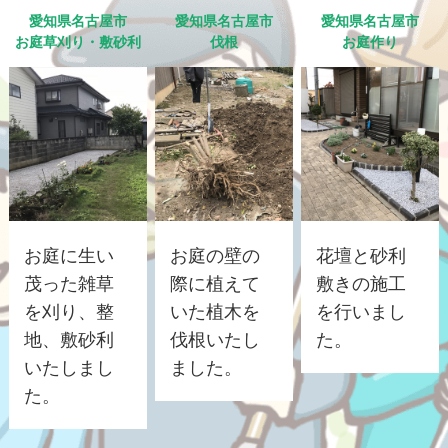
愛知県名古屋市
愛知県名古屋市
愛知県名古屋市
お庭草刈り・敷砂利
伐根
お庭作り
お庭に生い
お庭の壁の
花壇と砂利
茂った雑草
際に植えて
敷きの施工
を刈り、整
いた植木を
を行いまし
地、敷砂利
伐根いたし
た。
いたしまし
ました。
た。