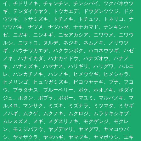
イ、チドリノキ、チャンチン、チンシバイ、ツクバネウツ
ギ、テンダイウヤク、トウカエデ、ドウダンツツジ、ドク
ウツギ、トサミズキ、トチノキ、トチュウ、トネリコ、ナ
ツツバキ、ナツメ、ナツハゼ、ナナカマド、ナンキンハ
ゼ、ニガキ、ニシキギ、ニセアカシア、ニワウメ、ニワウ
ルシ、ニワトコ、ヌルデ、ネジキ、ネムノキ、ノリウツ
ギ、ハウチワカエデ、ハクウンボク、ハコネウツギ、ハゼ
ノキ、ハナイカダ、ハナカイドウ、ハナズオウ、ハナノ
キ、ハナミズキ、ハマナス、ハリギリ、ハリグワ、ハルニ
レ、ハンカチノキ、ハンノキ、ヒメウツギ、ヒメシャラ、
ヒメリンゴ、ヒュウガミズキ、ビヨウヤナギ、ブナ、フヨ
ウ、プラタナス、ブルーベリー、ボケ、ホオノキ、ボダイ
ジュ、ボタン、ポプラ、ポポー、マユミ、マルバノキ、マ
ルメロ、マンサク、ミズキ、ミズナラ、ミツマタ、ミヤギ
ノハギ、ムクゲ、ムクノキ、ムクロジ、ムラサキシキブ、
ムレスズメ、メギ、メグスリノキ、モクゲンジ、モクレ
ン、モミジバフウ、ヤブデマリ、ヤマグワ、ヤマコウバ
シ、ヤマザクラ、ヤマハギ、ヤマブキ、ヤマボウシ、ユキ