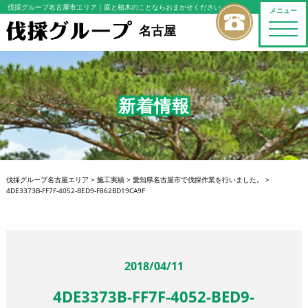
伐採グループ名古屋市エリア
｜庭と植木のことならおまかせください
メニュー
toggle
名古屋
naviga
新着情報
伐採グループ名古屋エリア
>
施工実績
>
愛知県名古屋市で伐採作業を行いました。
>
4DE3373B-FF7F-4052-BED9-F862BD19CA9F
2018/04/11
4DE3373B-FF7F-4052-BED9-