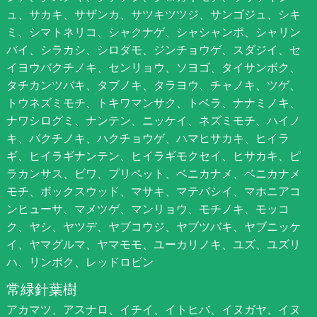
ュ、サカキ、サザンカ、サツキツツジ、サンゴジュ、シキ
ミ、シマトネリコ、シャクナゲ、シャシャンポ、シャリン
バイ、シラカシ、シロダモ、ジンチョウゲ、スダジイ、セ
イヨウバクチノキ、センリョウ、ソヨゴ、タイサンボク、
タチカンツバキ、タブノキ、タラヨウ、チャノキ、ツゲ、
トウネズミモチ、トキワマンサク、トベラ、ナナミノキ、
ナワシログミ、ナンテン、ニッケイ、ネズミモチ、ハイノ
キ、バクチノキ、ハクチョウゲ、ハマヒサカキ、ヒイラ
ギ、ヒイラギナンテン、ヒイラギモクセイ、ヒサカキ、ピ
ラカンサス、ビワ、プリペット、ベニカナメ、ベニカナメ
モチ、ボックスウッド、マサキ、マテバシイ、マホニアコ
ンヒューサ、マメツゲ、マンリョウ、モチノキ、モッコ
ク、ヤシ、ヤツデ、ヤブコウジ、ヤブツバキ、ヤブニッケ
イ、ヤマグルマ、ヤマモモ、ユーカリノキ、ユズ、ユズリ
ハ、リンボク、レッドロビン
常緑針葉樹
アカマツ、アスナロ、イチイ、イトヒバ、イヌガヤ、イヌ