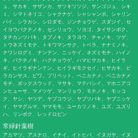
ュ、サカキ、サザンカ、サツキツツジ、サンゴジュ、シキ
ミ、シマトネリコ、シャクナゲ、シャシャンポ、シャリン
バイ、シラカシ、シロダモ、ジンチョウゲ、スダジイ、セ
イヨウバクチノキ、センリョウ、ソヨゴ、タイサンボク、
タチカンツバキ、タブノキ、タラヨウ、チャノキ、ツゲ、
トウネズミモチ、トキワマンサク、トベラ、ナナミノキ、
ナワシログミ、ナンテン、ニッケイ、ネズミモチ、ハイノ
キ、バクチノキ、ハクチョウゲ、ハマヒサカキ、ヒイラ
ギ、ヒイラギナンテン、ヒイラギモクセイ、ヒサカキ、ピ
ラカンサス、ビワ、プリペット、ベニカナメ、ベニカナメ
モチ、ボックスウッド、マサキ、マテバシイ、マホニアコ
ンヒューサ、マメツゲ、マンリョウ、モチノキ、モッコ
ク、ヤシ、ヤツデ、ヤブコウジ、ヤブツバキ、ヤブニッケ
イ、ヤマグルマ、ヤマモモ、ユーカリノキ、ユズ、ユズリ
ハ、リンボク、レッドロビン
常緑針葉樹
アカマツ、アスナロ、イチイ、イトヒバ、イヌガヤ、イヌ