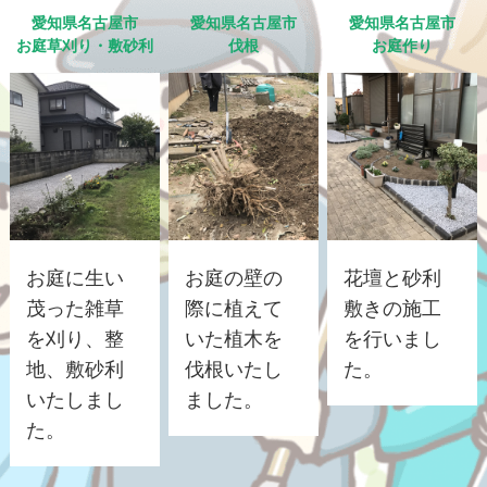
愛知県名古屋市
愛知県名古屋市
愛知県名古屋市
お庭草刈り・敷砂利
伐根
お庭作り
お庭に生い
お庭の壁の
花壇と砂利
茂った雑草
際に植えて
敷きの施工
を刈り、整
いた植木を
を行いまし
地、敷砂利
伐根いたし
た。
いたしまし
ました。
た。