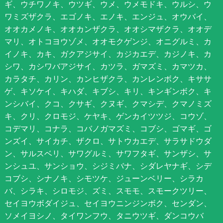
ギ、ウチワノキ、ウツギ、ウメ、ウメモドキ、ウルシ、ウ
ワミズザクラ、エゴノキ、エノキ、エンジュ、オウバイ、
オオカメノキ、オオカンザクラ、オオシマザクラ、オオデ
マリ、オトコヨウゾメ、オオモクゲンジ、オニグルミ、カ
イノキ、カキ、ガクアジサイ、カジカエデ、カジノキ、カ
シワ、カシワバアジサイ、カツラ、ガマズミ、カマツカ、
カラタチ、カリン、カンヒザクラ、カンレンボク、キササ
ゲ、キソケイ、キハダ、キブシ、キリ、キンギンボク、キ
ンシバイ、クコ、クサギ、クヌギ、クマシデ、クマノミズ
キ、クリ、クロモジ、ケヤキ、ゲンカイツツジ、コウゾ、
コデマリ、コナラ、コバノガマズミ、コブシ、ゴマギ、ゴ
ンズイ、サイカチ、ザクロ、サトウカエデ、サラサドウダ
ン、サルスベリ、サワグルミ、サワフタギ、サンザシ、サ
ンシュユ、サンショウ、シジミバナ、シダレヤナギ、シデ
コブシ、シナノキ、シモツケ、ジューンベリー、シラカ
バ、シラキ、シロモジ、ズミ、スモモ、スモークツリー、
セイヨウボダイジュ、セイヨウニンジンボク、センダン、
ソメイヨシノ、タイワンフウ、タニウツギ、ダンコウバ