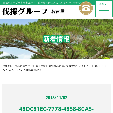
伐採グループ名古屋市エリア
｜庭と植木のことならおまかせください
メニュー
toggle
名古屋
naviga
新着情報
伐採グループ名古屋エリア
>
施工実績
>
愛知県名古屋市で伐採を行いました。
>
48DC81EC-
7778-4858-8CA5-C51BC44BCAAB
2018/11/02
48DC81EC-7778-4858-8CA5-