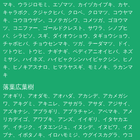
マキ、ウラジロモミ、エゾマツ、カイヅカイブキ、カヤ、
キャラボク、クジャクヒバ、クロベ、クロマツ、コウヤマ
キ、コウヨウザン、コノテガシワ、コメツガ、ゴヨウマ
ツ、コニファー、ゴールドクレスト、サワラ、シノブヒ
バ、シラビソ、スギ、ダイオウショウ、タギョウショウ、
チャボヒバ、チョウセンマキ、ツガ、テーダマツ、ドイ、
ツトウヒ、トウヒ、ナギナギ、ペディアニオイヒバ、ネズ
ミサシ、ハイネズ、ハイビャクシンハイビャクシン、ヒノ
キ、ヒノキアスナロ、ヒマラヤスギ、モミノキ、ラカンマ
キ
落葉広葉樹
アオギリ、アオダモ、アオハダ、アカシデ、アカメガシ
ワ、アキグミ、アキニレ、アサガラ、アサダ、アジサイ、
アズキナシ、アブラギリ、アブラチャン、アベマキ、アメ
リカデイゴ、アワブキ、アンズ、イイギリ、イタヤカエ
デ、イチジク、イヌエンジュ、イヌシデ、イヌビワ、イヌ
ブナ、イボタノキ、イロハモミジ、ウグイスカグラ、ウコ