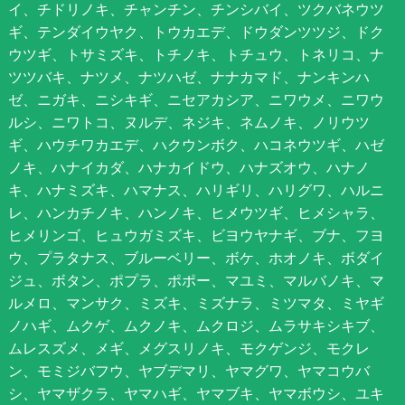
イ、チドリノキ、チャンチン、チンシバイ、ツクバネウツ
ギ、テンダイウヤク、トウカエデ、ドウダンツツジ、ドク
ウツギ、トサミズキ、トチノキ、トチュウ、トネリコ、ナ
ツツバキ、ナツメ、ナツハゼ、ナナカマド、ナンキンハ
ゼ、ニガキ、ニシキギ、ニセアカシア、ニワウメ、ニワウ
ルシ、ニワトコ、ヌルデ、ネジキ、ネムノキ、ノリウツ
ギ、ハウチワカエデ、ハクウンボク、ハコネウツギ、ハゼ
ノキ、ハナイカダ、ハナカイドウ、ハナズオウ、ハナノ
キ、ハナミズキ、ハマナス、ハリギリ、ハリグワ、ハルニ
レ、ハンカチノキ、ハンノキ、ヒメウツギ、ヒメシャラ、
ヒメリンゴ、ヒュウガミズキ、ビヨウヤナギ、ブナ、フヨ
ウ、プラタナス、ブルーベリー、ボケ、ホオノキ、ボダイ
ジュ、ボタン、ポプラ、ポポー、マユミ、マルバノキ、マ
ルメロ、マンサク、ミズキ、ミズナラ、ミツマタ、ミヤギ
ノハギ、ムクゲ、ムクノキ、ムクロジ、ムラサキシキブ、
ムレスズメ、メギ、メグスリノキ、モクゲンジ、モクレ
ン、モミジバフウ、ヤブデマリ、ヤマグワ、ヤマコウバ
シ、ヤマザクラ、ヤマハギ、ヤマブキ、ヤマボウシ、ユキ