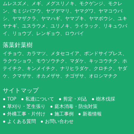
ムレスズメ、メギ、メグスリノキ、モクゲンジ、モクレ
ン、モミジバフウ、ヤブデマリ、ヤマグワ、ヤマコウバ
シ、ヤマザクラ、ヤマハギ、ヤマブキ、ヤマボウシ、ユキ
ヤナギ、ユスラウメ、ユリノキ、ライラック、リキュウバ
イ、リョウブ、レンギョウ、ロウバイ
落葉針葉樹
イチョウ、カラマツ、メタセコイア、ポンドサイプレス、
ラクウショウ、モウソウチク、マダケ、キッコウチク、ホ
テイチク、キンメイチク、ナリヒラダケ、クロチク、ヤダ
ケ、クマザサ、オカメザサ、チゴザサ、オロシマチク
サイトマップ
TOP
私達について
剪定・刈込
樹木伐採
草刈り・芝生張り
庭木消毒・防虫対策
外構工事・片付け
施工事例
新着情報
よくある質問
お問い合わせ