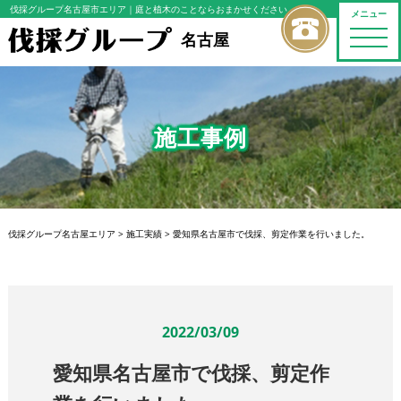
伐採グループ名古屋市エリア
｜庭と植木のことならおまかせください
メニュー
toggle
名古屋
naviga
施工事例
伐採グループ名古屋エリア
>
施工実績
>
愛知県名古屋市で伐採、剪定作業を行いました。
2022/03/09
愛知県名古屋市で伐採、剪定作