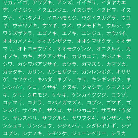
リカデイゴ、アワブキ、アンズ、イイギリ、イタヤカエ
デ、イチジク、イヌエンジュ、イヌシデ、イヌビワ、イヌ
ブナ、イボタノキ、イロハモミジ、ウグイスカグラ、ウコ
ギ、ウチワノキ、ウツギ、ウメ、ウメモドキ、ウルシ、ウ
ワミズザクラ、エゴノキ、エノキ、エンジュ、オウバイ、
オオカメノキ、オオカンザクラ、オオシマザクラ、オオデ
マリ、オトコヨウゾメ、オオモクゲンジ、オニグルミ、カ
イノキ、カキ、ガクアジサイ、カジカエデ、カジノキ、カ
シワ、カシワバアジサイ、カツラ、ガマズミ、カマツカ、
カラタチ、カリン、カンヒザクラ、カンレンボク、キササ
ゲ、キソケイ、キハダ、キブシ、キリ、キンギンボク、キ
ンシバイ、クコ、クサギ、クヌギ、クマシデ、クマノミズ
キ、クリ、クロモジ、ケヤキ、ゲンカイツツジ、コウゾ、
コデマリ、コナラ、コバノガマズミ、コブシ、ゴマギ、ゴ
ンズイ、サイカチ、ザクロ、サトウカエデ、サラサドウダ
ン、サルスベリ、サワグルミ、サワフタギ、サンザシ、サ
ンシュユ、サンショウ、シジミバナ、シダレヤナギ、シデ
コブシ、シナノキ、シモツケ、ジューンベリー、シラカ