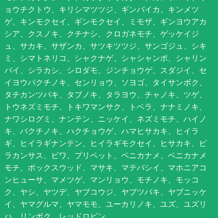
ョウチクトウ、キリシマツツジ、ギンバイカ、キンメツ
ゲ、キンモクセイ、ギンモクセイ、ミモザ、ギンヨウアカ
シア、クスノキ、クチナシ、クロガネモチ、ゲッケイジ
ュ、サカキ、サザンカ、サツキツツジ、サンゴジュ、シキ
ミ、シマトネリコ、シャクナゲ、シャシャンポ、シャリン
バイ、シラカシ、シロダモ、ジンチョウゲ、スダジイ、セ
イヨウバクチノキ、センリョウ、ソヨゴ、タイサンボク、
タチカンツバキ、タブノキ、タラヨウ、チャノキ、ツゲ、
トウネズミモチ、トキワマンサク、トベラ、ナナミノキ、
ナワシログミ、ナンテン、ニッケイ、ネズミモチ、ハイノ
キ、バクチノキ、ハクチョウゲ、ハマヒサカキ、ヒイラ
ギ、ヒイラギナンテン、ヒイラギモクセイ、ヒサカキ、ピ
ラカンサス、ビワ、プリペット、ベニカナメ、ベニカナメ
モチ、ボックスウッド、マサキ、マテバシイ、マホニアコ
ンヒューサ、マメツゲ、マンリョウ、モチノキ、モッコ
ク、ヤシ、ヤツデ、ヤブコウジ、ヤブツバキ、ヤブニッケ
イ、ヤマグルマ、ヤマモモ、ユーカリノキ、ユズ、ユズリ
ハ、リンボク、レッドロビン