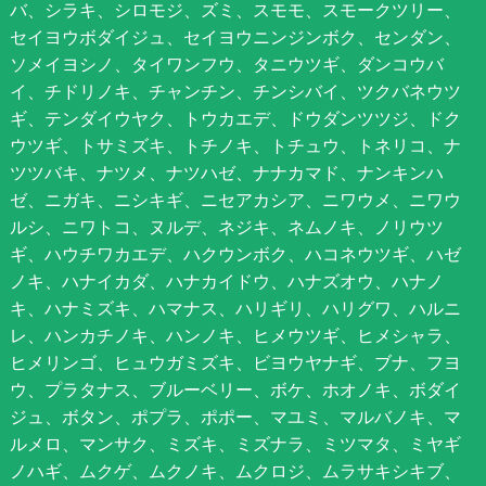
バ、シラキ、シロモジ、ズミ、スモモ、スモークツリー、
セイヨウボダイジュ、セイヨウニンジンボク、センダン、
ソメイヨシノ、タイワンフウ、タニウツギ、ダンコウバ
イ、チドリノキ、チャンチン、チンシバイ、ツクバネウツ
ギ、テンダイウヤク、トウカエデ、ドウダンツツジ、ドク
ウツギ、トサミズキ、トチノキ、トチュウ、トネリコ、ナ
ツツバキ、ナツメ、ナツハゼ、ナナカマド、ナンキンハ
ゼ、ニガキ、ニシキギ、ニセアカシア、ニワウメ、ニワウ
ルシ、ニワトコ、ヌルデ、ネジキ、ネムノキ、ノリウツ
ギ、ハウチワカエデ、ハクウンボク、ハコネウツギ、ハゼ
ノキ、ハナイカダ、ハナカイドウ、ハナズオウ、ハナノ
キ、ハナミズキ、ハマナス、ハリギリ、ハリグワ、ハルニ
レ、ハンカチノキ、ハンノキ、ヒメウツギ、ヒメシャラ、
ヒメリンゴ、ヒュウガミズキ、ビヨウヤナギ、ブナ、フヨ
ウ、プラタナス、ブルーベリー、ボケ、ホオノキ、ボダイ
ジュ、ボタン、ポプラ、ポポー、マユミ、マルバノキ、マ
ルメロ、マンサク、ミズキ、ミズナラ、ミツマタ、ミヤギ
ノハギ、ムクゲ、ムクノキ、ムクロジ、ムラサキシキブ、