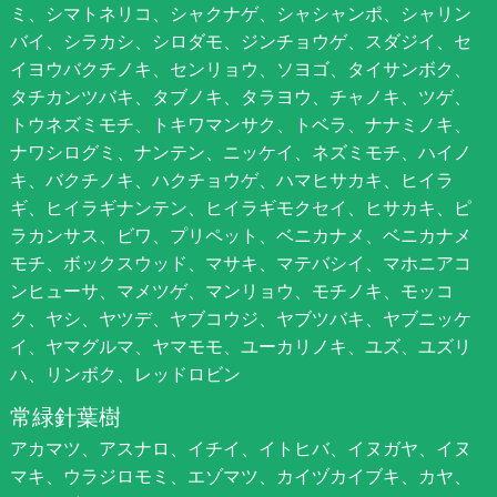
ミ、シマトネリコ、シャクナゲ、シャシャンポ、シャリン
バイ、シラカシ、シロダモ、ジンチョウゲ、スダジイ、セ
イヨウバクチノキ、センリョウ、ソヨゴ、タイサンボク、
タチカンツバキ、タブノキ、タラヨウ、チャノキ、ツゲ、
トウネズミモチ、トキワマンサク、トベラ、ナナミノキ、
ナワシログミ、ナンテン、ニッケイ、ネズミモチ、ハイノ
キ、バクチノキ、ハクチョウゲ、ハマヒサカキ、ヒイラ
ギ、ヒイラギナンテン、ヒイラギモクセイ、ヒサカキ、ピ
ラカンサス、ビワ、プリペット、ベニカナメ、ベニカナメ
モチ、ボックスウッド、マサキ、マテバシイ、マホニアコ
ンヒューサ、マメツゲ、マンリョウ、モチノキ、モッコ
ク、ヤシ、ヤツデ、ヤブコウジ、ヤブツバキ、ヤブニッケ
イ、ヤマグルマ、ヤマモモ、ユーカリノキ、ユズ、ユズリ
ハ、リンボク、レッドロビン
常緑針葉樹
アカマツ、アスナロ、イチイ、イトヒバ、イヌガヤ、イヌ
マキ、ウラジロモミ、エゾマツ、カイヅカイブキ、カヤ、