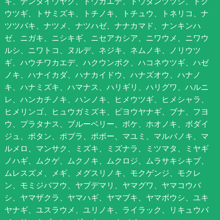
ギ、テンダイウヤク、トウカエデ、ドウダンツツジ、ドク
ウツギ、トサミズキ、トチノキ、トチュウ、トネリコ、ナ
ツツバキ、ナツメ、ナツハゼ、ナナカマド、ナンキンハ
ゼ、ニガキ、ニシキギ、ニセアカシア、ニワウメ、ニワウ
ルシ、ニワトコ、ヌルデ、ネジキ、ネムノキ、ノリウツ
ギ、ハウチワカエデ、ハクウンボク、ハコネウツギ、ハゼ
ノキ、ハナイカダ、ハナカイドウ、ハナズオウ、ハナノ
キ、ハナミズキ、ハマナス、ハリギリ、ハリグワ、ハルニ
レ、ハンカチノキ、ハンノキ、ヒメウツギ、ヒメシャラ、
ヒメリンゴ、ヒュウガミズキ、ビヨウヤナギ、ブナ、フヨ
ウ、プラタナス、ブルーベリー、ボケ、ホオノキ、ボダイ
ジュ、ボタン、ポプラ、ポポー、マユミ、マルバノキ、マ
ルメロ、マンサク、ミズキ、ミズナラ、ミツマタ、ミヤギ
ノハギ、ムクゲ、ムクノキ、ムクロジ、ムラサキシキブ、
ムレスズメ、メギ、メグスリノキ、モクゲンジ、モクレ
ン、モミジバフウ、ヤブデマリ、ヤマグワ、ヤマコウバ
シ、ヤマザクラ、ヤマハギ、ヤマブキ、ヤマボウシ、ユキ
ヤナギ、ユスラウメ、ユリノキ、ライラック、リキュウバ