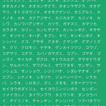
ワミズザクラ、エゴノキ、エノキ、エンジュ、オウバイ、
オオカメノキ、オオカンザクラ、オオシマザクラ、オオデ
マリ、オトコヨウゾメ、オオモクゲンジ、オニグルミ、カ
イノキ、カキ、ガクアジサイ、カジカエデ、カジノキ、カ
シワ、カシワバアジサイ、カツラ、ガマズミ、カマツカ、
カラタチ、カリン、カンヒザクラ、カンレンボク、キササ
ゲ、キソケイ、キハダ、キブシ、キリ、キンギンボク、キ
ンシバイ、クコ、クサギ、クヌギ、クマシデ、クマノミズ
キ、クリ、クロモジ、ケヤキ、ゲンカイツツジ、コウゾ、
コデマリ、コナラ、コバノガマズミ、コブシ、ゴマギ、ゴ
ンズイ、サイカチ、ザクロ、サトウカエデ、サラサドウダ
ン、サルスベリ、サワグルミ、サワフタギ、サンザシ、サ
ンシュユ、サンショウ、シジミバナ、シダレヤナギ、シデ
コブシ、シナノキ、シモツケ、ジューンベリー、シラカ
バ、シラキ、シロモジ、ズミ、スモモ、スモークツリー、
セイヨウボダイジュ、セイヨウニンジンボク、センダン、
ソメイヨシノ、タイワンフウ、タニウツギ、ダンコウバ
イ、チドリノキ、チャンチン、チンシバイ、ツクバネウツ