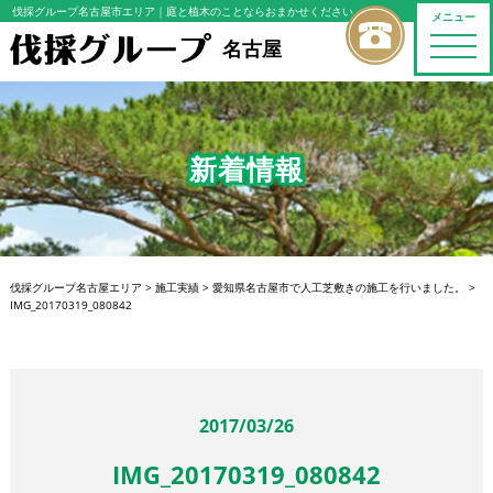
伐採グループ名古屋市エリア
｜庭と植木のことならおまかせください
メニュー
toggle
名古屋
naviga
新着情報
伐採グループ名古屋エリア
>
施工実績
>
愛知県名古屋市で人工芝敷きの施工を行いました。
>
IMG_20170319_080842
2017/03/26
IMG_20170319_080842