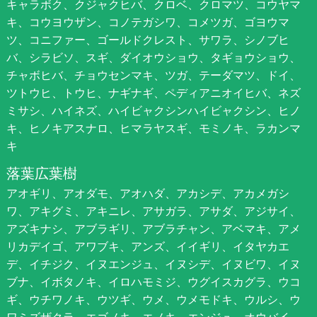
キャラボク、クジャクヒバ、クロベ、クロマツ、コウヤマ
キ、コウヨウザン、コノテガシワ、コメツガ、ゴヨウマ
ツ、コニファー、ゴールドクレスト、サワラ、シノブヒ
バ、シラビソ、スギ、ダイオウショウ、タギョウショウ、
チャボヒバ、チョウセンマキ、ツガ、テーダマツ、ドイ、
ツトウヒ、トウヒ、ナギナギ、ペディアニオイヒバ、ネズ
ミサシ、ハイネズ、ハイビャクシンハイビャクシン、ヒノ
キ、ヒノキアスナロ、ヒマラヤスギ、モミノキ、ラカンマ
キ
落葉広葉樹
アオギリ、アオダモ、アオハダ、アカシデ、アカメガシ
ワ、アキグミ、アキニレ、アサガラ、アサダ、アジサイ、
アズキナシ、アブラギリ、アブラチャン、アベマキ、アメ
リカデイゴ、アワブキ、アンズ、イイギリ、イタヤカエ
デ、イチジク、イヌエンジュ、イヌシデ、イヌビワ、イヌ
ブナ、イボタノキ、イロハモミジ、ウグイスカグラ、ウコ
ギ、ウチワノキ、ウツギ、ウメ、ウメモドキ、ウルシ、ウ