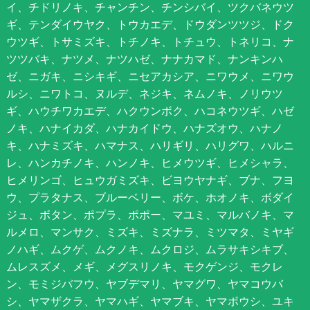
イ、チドリノキ、チャンチン、チンシバイ、ツクバネウツ
ギ、テンダイウヤク、トウカエデ、ドウダンツツジ、ドク
ウツギ、トサミズキ、トチノキ、トチュウ、トネリコ、ナ
ツツバキ、ナツメ、ナツハゼ、ナナカマド、ナンキンハ
ゼ、ニガキ、ニシキギ、ニセアカシア、ニワウメ、ニワウ
ルシ、ニワトコ、ヌルデ、ネジキ、ネムノキ、ノリウツ
ギ、ハウチワカエデ、ハクウンボク、ハコネウツギ、ハゼ
ノキ、ハナイカダ、ハナカイドウ、ハナズオウ、ハナノ
キ、ハナミズキ、ハマナス、ハリギリ、ハリグワ、ハルニ
レ、ハンカチノキ、ハンノキ、ヒメウツギ、ヒメシャラ、
ヒメリンゴ、ヒュウガミズキ、ビヨウヤナギ、ブナ、フヨ
ウ、プラタナス、ブルーベリー、ボケ、ホオノキ、ボダイ
ジュ、ボタン、ポプラ、ポポー、マユミ、マルバノキ、マ
ルメロ、マンサク、ミズキ、ミズナラ、ミツマタ、ミヤギ
ノハギ、ムクゲ、ムクノキ、ムクロジ、ムラサキシキブ、
ムレスズメ、メギ、メグスリノキ、モクゲンジ、モクレ
ン、モミジバフウ、ヤブデマリ、ヤマグワ、ヤマコウバ
シ、ヤマザクラ、ヤマハギ、ヤマブキ、ヤマボウシ、ユキ