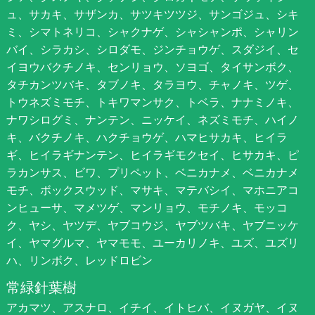
ュ、サカキ、サザンカ、サツキツツジ、サンゴジュ、シキ
ミ、シマトネリコ、シャクナゲ、シャシャンポ、シャリン
バイ、シラカシ、シロダモ、ジンチョウゲ、スダジイ、セ
イヨウバクチノキ、センリョウ、ソヨゴ、タイサンボク、
タチカンツバキ、タブノキ、タラヨウ、チャノキ、ツゲ、
トウネズミモチ、トキワマンサク、トベラ、ナナミノキ、
ナワシログミ、ナンテン、ニッケイ、ネズミモチ、ハイノ
キ、バクチノキ、ハクチョウゲ、ハマヒサカキ、ヒイラ
ギ、ヒイラギナンテン、ヒイラギモクセイ、ヒサカキ、ピ
ラカンサス、ビワ、プリペット、ベニカナメ、ベニカナメ
モチ、ボックスウッド、マサキ、マテバシイ、マホニアコ
ンヒューサ、マメツゲ、マンリョウ、モチノキ、モッコ
ク、ヤシ、ヤツデ、ヤブコウジ、ヤブツバキ、ヤブニッケ
イ、ヤマグルマ、ヤマモモ、ユーカリノキ、ユズ、ユズリ
ハ、リンボク、レッドロビン
常緑針葉樹
アカマツ、アスナロ、イチイ、イトヒバ、イヌガヤ、イヌ