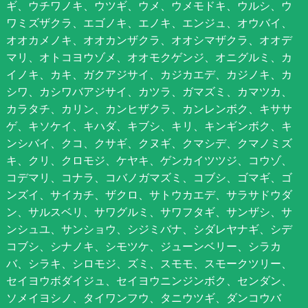
ギ、ウチワノキ、ウツギ、ウメ、ウメモドキ、ウルシ、ウ
ワミズザクラ、エゴノキ、エノキ、エンジュ、オウバイ、
オオカメノキ、オオカンザクラ、オオシマザクラ、オオデ
マリ、オトコヨウゾメ、オオモクゲンジ、オニグルミ、カ
イノキ、カキ、ガクアジサイ、カジカエデ、カジノキ、カ
シワ、カシワバアジサイ、カツラ、ガマズミ、カマツカ、
カラタチ、カリン、カンヒザクラ、カンレンボク、キササ
ゲ、キソケイ、キハダ、キブシ、キリ、キンギンボク、キ
ンシバイ、クコ、クサギ、クヌギ、クマシデ、クマノミズ
キ、クリ、クロモジ、ケヤキ、ゲンカイツツジ、コウゾ、
コデマリ、コナラ、コバノガマズミ、コブシ、ゴマギ、ゴ
ンズイ、サイカチ、ザクロ、サトウカエデ、サラサドウダ
ン、サルスベリ、サワグルミ、サワフタギ、サンザシ、サ
ンシュユ、サンショウ、シジミバナ、シダレヤナギ、シデ
コブシ、シナノキ、シモツケ、ジューンベリー、シラカ
バ、シラキ、シロモジ、ズミ、スモモ、スモークツリー、
セイヨウボダイジュ、セイヨウニンジンボク、センダン、
ソメイヨシノ、タイワンフウ、タニウツギ、ダンコウバ