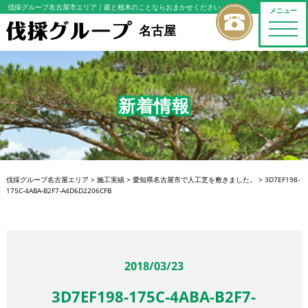
伐採グループ名古屋市エリア
｜庭と植木のことならおまかせください
メニュー
toggle
名古屋
naviga
新着情報
伐採グループ名古屋エリア
>
施工実績
>
愛知県名古屋市で人工芝を敷きました。
>
3D7EF198-
175C-4ABA-B2F7-A4D6D2206CFB
2018/03/23
3D7EF198-175C-4ABA-B2F7-