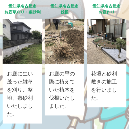
愛知県名古屋市
愛知県名古屋市
愛知県名古屋市
お庭草刈り・敷砂利
伐根
お庭作り
お庭に生い
お庭の壁の
花壇と砂利
茂った雑草
際に植えて
敷きの施工
を刈り、整
いた植木を
を行いまし
地、敷砂利
伐根いたし
た。
いたしまし
ました。
た。