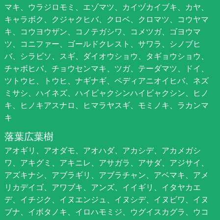
マキ、ウラジロモミ、エゾマツ、カイヅカイブキ、カヤ、
キャラボク、クジャクヒバ、クロベ、クロマツ、コウヤマ
キ、コウヨウザン、コノテガシワ、コメツガ、ゴヨウマ
ツ、コニファー、ゴールドクレスト、サワラ、シノブヒ
バ、シラビソ、スギ、ダイオウショウ、タギョウショウ、
チャボヒバ、チョウセンマキ、ツガ、テーダマツ、ドイ、
ツトウヒ、トウヒ、ナギナギ、ペディアニオイヒバ、ネズ
ミサシ、ハイネズ、ハイビャクシンハイビャクシン、ヒノ
キ、ヒノキアスナロ、ヒマラヤスギ、モミノキ、ラカンマ
キ
落葉広葉樹
アオギリ、アオダモ、アオハダ、アカシデ、アカメガシ
ワ、アキグミ、アキニレ、アサガラ、アサダ、アジサイ、
アズキナシ、アブラギリ、アブラチャン、アベマキ、アメ
リカデイゴ、アワブキ、アンズ、イイギリ、イタヤカエ
デ、イチジク、イヌエンジュ、イヌシデ、イヌビワ、イヌ
ブナ、イボタノキ、イロハモミジ、ウグイスカグラ、ウコ