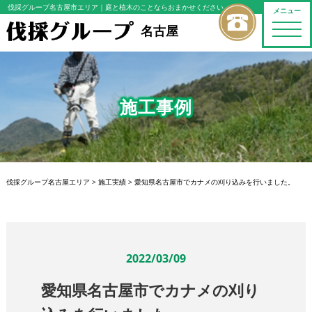
伐採グループ名古屋市エリア
｜庭と植木のことならおまかせください
メニュー
toggle
名古屋
naviga
施工事例
伐採グループ名古屋エリア
>
施工実績
>
愛知県名古屋市でカナメの刈り込みを行いました。
2022/03/09
愛知県名古屋市でカナメの刈り