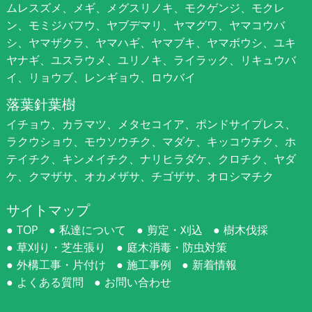
ムレスズメ、メギ、メグスリノキ、モクゲンジ、モクレ
ン、モミジバフウ、ヤブデマリ、ヤマグワ、ヤマコウバ
シ、ヤマザクラ、ヤマハギ、ヤマブキ、ヤマボウシ、ユキ
ヤナギ、ユスラウメ、ユリノキ、ライラック、リキュウバ
イ、リョウブ、レンギョウ、ロウバイ
落葉針葉樹
イチョウ、カラマツ、メタセコイア、ポンドサイプレス、
ラクウショウ、モウソウチク、マダケ、キッコウチク、ホ
テイチク、キンメイチク、ナリヒラダケ、クロチク、ヤダ
ケ、クマザサ、オカメザサ、チゴザサ、オロシマチク
サイトマップ
TOP
私達について
剪定・刈込
樹木伐採
草刈り・芝生張り
庭木消毒・防虫対策
外構工事・片付け
施工事例
新着情報
よくある質問
お問い合わせ