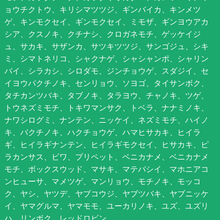
ョウチクトウ、キリシマツツジ、ギンバイカ、キンメツ
ゲ、キンモクセイ、ギンモクセイ、ミモザ、ギンヨウアカ
シア、クスノキ、クチナシ、クロガネモチ、ゲッケイジ
ュ、サカキ、サザンカ、サツキツツジ、サンゴジュ、シキ
ミ、シマトネリコ、シャクナゲ、シャシャンポ、シャリン
バイ、シラカシ、シロダモ、ジンチョウゲ、スダジイ、セ
イヨウバクチノキ、センリョウ、ソヨゴ、タイサンボク、
タチカンツバキ、タブノキ、タラヨウ、チャノキ、ツゲ、
トウネズミモチ、トキワマンサク、トベラ、ナナミノキ、
ナワシログミ、ナンテン、ニッケイ、ネズミモチ、ハイノ
キ、バクチノキ、ハクチョウゲ、ハマヒサカキ、ヒイラ
ギ、ヒイラギナンテン、ヒイラギモクセイ、ヒサカキ、ピ
ラカンサス、ビワ、プリペット、ベニカナメ、ベニカナメ
モチ、ボックスウッド、マサキ、マテバシイ、マホニアコ
ンヒューサ、マメツゲ、マンリョウ、モチノキ、モッコ
ク、ヤシ、ヤツデ、ヤブコウジ、ヤブツバキ、ヤブニッケ
イ、ヤマグルマ、ヤマモモ、ユーカリノキ、ユズ、ユズリ
ハ、リンボク、レッドロビン