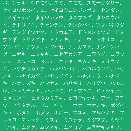
バ、シラキ、シロモジ、ズミ、スモモ、スモークツリー、
セイヨウボダイジュ、セイヨウニンジンボク、センダン、
ソメイヨシノ、タイワンフウ、タニウツギ、ダンコウバ
イ、チドリノキ、チャンチン、チンシバイ、ツクバネウツ
ギ、テンダイウヤク、トウカエデ、ドウダンツツジ、ドク
ウツギ、トサミズキ、トチノキ、トチュウ、トネリコ、ナ
ツツバキ、ナツメ、ナツハゼ、ナナカマド、ナンキンハ
ゼ、ニガキ、ニシキギ、ニセアカシア、ニワウメ、ニワウ
ルシ、ニワトコ、ヌルデ、ネジキ、ネムノキ、ノリウツ
ギ、ハウチワカエデ、ハクウンボク、ハコネウツギ、ハゼ
ノキ、ハナイカダ、ハナカイドウ、ハナズオウ、ハナノ
キ、ハナミズキ、ハマナス、ハリギリ、ハリグワ、ハルニ
レ、ハンカチノキ、ハンノキ、ヒメウツギ、ヒメシャラ、
ヒメリンゴ、ヒュウガミズキ、ビヨウヤナギ、ブナ、フヨ
ウ、プラタナス、ブルーベリー、ボケ、ホオノキ、ボダイ
ジュ、ボタン、ポプラ、ポポー、マユミ、マルバノキ、マ
ルメロ、マンサク、ミズキ、ミズナラ、ミツマタ、ミヤギ
ノハギ、ムクゲ、ムクノキ、ムクロジ、ムラサキシキブ、