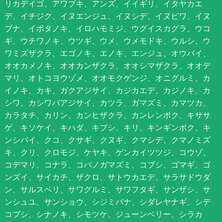
リカデイゴ、アワブキ、アンズ、イイギリ、イタヤカエ
デ、イチジク、イヌエンジュ、イヌシデ、イヌビワ、イヌ
ブナ、イボタノキ、イロハモミジ、ウグイスカグラ、ウコ
ギ、ウチワノキ、ウツギ、ウメ、ウメモドキ、ウルシ、ウ
ワミズザクラ、エゴノキ、エノキ、エンジュ、オウバイ、
オオカメノキ、オオカンザクラ、オオシマザクラ、オオデ
マリ、オトコヨウゾメ、オオモクゲンジ、オニグルミ、カ
イノキ、カキ、ガクアジサイ、カジカエデ、カジノキ、カ
シワ、カシワバアジサイ、カツラ、ガマズミ、カマツカ、
カラタチ、カリン、カンヒザクラ、カンレンボク、キササ
ゲ、キソケイ、キハダ、キブシ、キリ、キンギンボク、キ
ンシバイ、クコ、クサギ、クヌギ、クマシデ、クマノミズ
キ、クリ、クロモジ、ケヤキ、ゲンカイツツジ、コウゾ、
コデマリ、コナラ、コバノガマズミ、コブシ、ゴマギ、ゴ
ンズイ、サイカチ、ザクロ、サトウカエデ、サラサドウダ
ン、サルスベリ、サワグルミ、サワフタギ、サンザシ、サ
ンシュユ、サンショウ、シジミバナ、シダレヤナギ、シデ
コブシ、シナノキ、シモツケ、ジューンベリー、シラカ