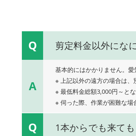
Q
剪定料金以外にな
基本的にはかかりません。愛
※ 上記以外の遠方の場合は
A
※ 最低料金総額3,000円～と
※ 伺った際、作業が困難な場
Q
1本からでも来ても