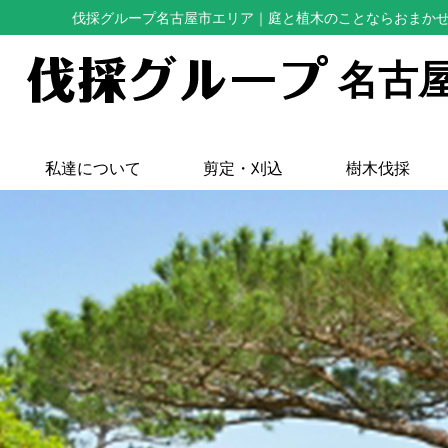
伐採グループ名古屋市エリア
｜庭と植木のことならおまか
名古
私達について
剪定・刈込
樹木伐採