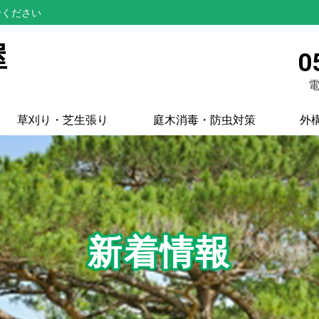
せください
屋
0
電
草刈り・芝生張り
庭木消毒・防虫対策
外
新着情報